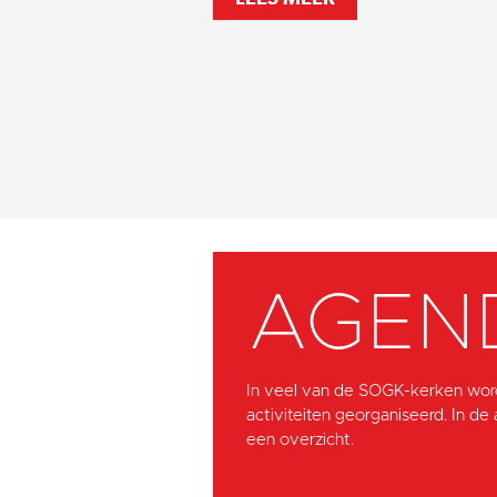
AGEN
In veel van de SOGK-kerken wor
activiteiten georganiseerd. In de
een overzicht.