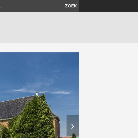
ZOEK
›