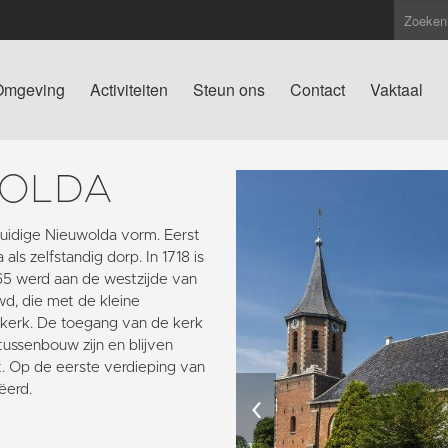
Omgeving
Activiteiten
Steun ons
Contact
Vaktaal
WOLDA
uidige Nieuwolda vorm. Eerst
als zelfstandig dorp. In 1718 is
65 werd aan de westzijde van
, die met de kleine
erk. De toegang van de kerk
ussenbouw zijn en blijven
 Op de eerste verdieping van
ëerd.
‹