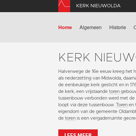
KERK NIEUWOLDA
Home
Algemeen
Historie
KERK NIEU
Halverwege de 16e eeuw kreeg het h
als nederzetting van Midwolda, daarna 
de eenbeukige kerk gesticht en in 17
de kerk, een vrijstaande
toren
gebouwd
tussenbouw verbonden werd met de k
loopt via deze tussenbouw.
Toren
en t
eigendom van de gemeente Oldambt.
de
toren
is een vergaderruimte gecre
LEES MEER