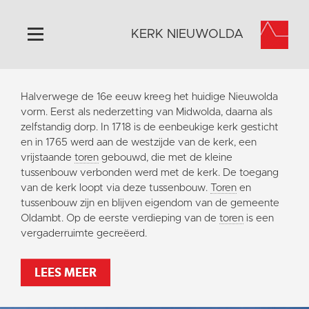
KERK NIEUWOLDA
Home
Halverwege de 16e eeuw kreeg het huidige Nieuwolda
Algemeen
vorm. Eerst als nederzetting van Midwolda, daarna als
zelfstandig dorp. In 1718 is de eenbeukige kerk gesticht
Historie
en in 1765 werd aan de westzijde van de kerk, een
Omgeving
vrijstaande
toren
gebouwd, die met de kleine
tussenbouw verbonden werd met de kerk. De toegang
Activiteiten
van de kerk loopt via deze tussenbouw.
Toren
en
Steun ons
tussenbouw zijn en blijven eigendom van de gemeente
Oldambt. Op de eerste verdieping van de
toren
is een
Contact
vergaderruimte gecreëerd.
Vaktaal
LEES MEER