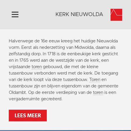
KERK NIEUWOLDA
Home
Halverwege de 16e eeuw kreeg het huidige Nieuwolda
Algemeen
vorm. Eerst als nederzetting van Midwolda, daarna als
zelfstandig dorp. In 1718 is de eenbeukige kerk gesticht
Historie
en in 1765 werd aan de westzijde van de kerk, een
Omgeving
vrijstaande
toren
gebouwd, die met de kleine
tussenbouw verbonden werd met de kerk. De toegang
Activiteiten
van de kerk loopt via deze tussenbouw.
Toren
en
Steun ons
tussenbouw zijn en blijven eigendom van de gemeente
Oldambt. Op de eerste verdieping van de
toren
is een
Contact
vergaderruimte gecreëerd.
Vaktaal
LEES MEER