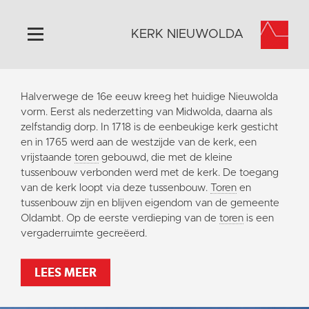
KERK NIEUWOLDA
Home
Halverwege de 16e eeuw kreeg het huidige Nieuwolda
Algemeen
vorm. Eerst als nederzetting van Midwolda, daarna als
zelfstandig dorp. In 1718 is de eenbeukige kerk gesticht
Historie
en in 1765 werd aan de westzijde van de kerk, een
Omgeving
vrijstaande
toren
gebouwd, die met de kleine
tussenbouw verbonden werd met de kerk. De toegang
Activiteiten
van de kerk loopt via deze tussenbouw.
Toren
en
Steun ons
tussenbouw zijn en blijven eigendom van de gemeente
Oldambt. Op de eerste verdieping van de
toren
is een
Contact
vergaderruimte gecreëerd.
Vaktaal
LEES MEER