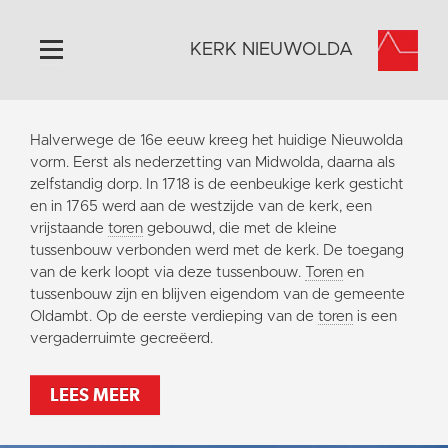
KERK NIEUWOLDA
Home
Halverwege de 16e eeuw kreeg het huidige Nieuwolda
Algemeen
vorm. Eerst als nederzetting van Midwolda, daarna als
zelfstandig dorp. In 1718 is de eenbeukige kerk gesticht
Historie
en in 1765 werd aan de westzijde van de kerk, een
Omgeving
vrijstaande
toren
gebouwd, die met de kleine
tussenbouw verbonden werd met de kerk. De toegang
Activiteiten
van de kerk loopt via deze tussenbouw.
Toren
en
Steun ons
tussenbouw zijn en blijven eigendom van de gemeente
Oldambt. Op de eerste verdieping van de
toren
is een
Contact
vergaderruimte gecreëerd.
Vaktaal
LEES MEER