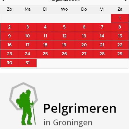
Zo
Ma
Di
Wo
Do
Vr
Za
1
2
3
4
5
6
7
8
9
10
11
12
13
14
15
16
17
18
19
20
21
22
23
24
25
26
27
28
29
30
31