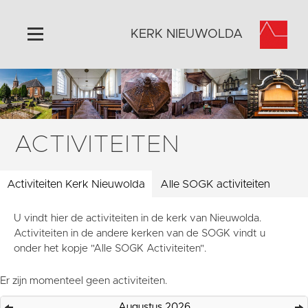
KERK NIEUWOLDA
Home
Algemeen
Historie
ACTIVITEITEN
Omgeving
Activiteiten
Activiteiten Kerk Nieuwolda
Alle SOGK activiteiten
Steun ons
U vindt hier de activiteiten in de kerk van Nieuwolda.
Contact
Activiteiten in de andere kerken van de SOGK vindt u
Vaktaal
onder het kopje "Alle SOGK Activiteiten".
Er zijn momenteel geen activiteiten.
Augustus 2026